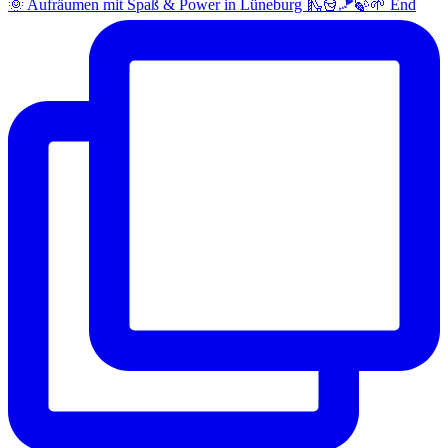
🌞 Aufräumen mit Spaß & Power in Lüneburg 🛝🪣🪁🍃🌱 End